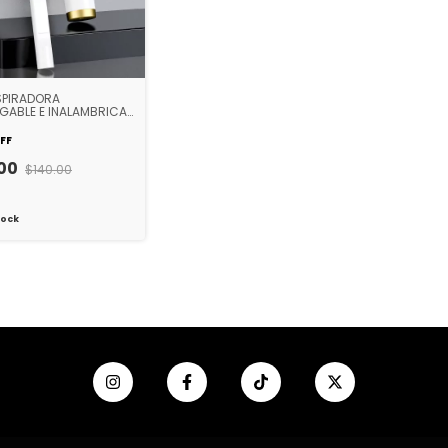
SPIRADORA
GABLE E INALAMBRICA
HOGAR O AUTO Q8
FF
.00
$140.00
tock