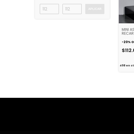
APLICAR
MINI A
RECAR
PARA 
-
20
%
O
$112
498
en s