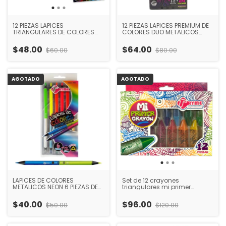
12 PIEZAS LAPICES
12 PIEZAS LAPICES PREMIUM DE
TRIANGULARES DE COLORES
COLORES DUO METALICOS
NEON TRYME-1512
NEON TRYME-1458
$48.00
$64.00
$60.00
$80.00
AGOTADO
AGOTADO
LAPICES DE COLORES
Set de 12 crayones
METALICOS NEON 6 PIEZAS DE
triangulares mi primer
COLORES DUO TRYME-1325
crayon colores brillantes
diseño ergonómico para
$40.00
$96.00
$50.00
$120.00
niños ideal para escuela
dibujo y aprendizaje
temprano