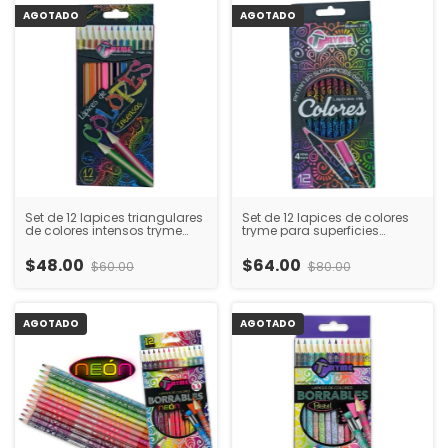
AGOTADO
AGOTADO
Set de 12 lapices triangulares
Set de 12 lapices de colores
de colores intensos tryme
tryme para superficies
trazo suave ergonomico
oscuras tonos vibrantes alta
ideal para dibujo escolar y
pigmentacion ideales para
$48.00
$64.00
$60.00
$80.00
proyectos artisticos infantiles
papel negro y proyectos
artisticos escolare
AGOTADO
AGOTADO